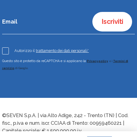
Iscriviti
Autorizzo il
trattamento dei dati personali*
Questo sito è protetto da reCAPTCHA e si applicano la
Privacy policy
e i
Termini di
servizio
di Google.
©SEVEN S.p.A. | via Alto Adige, 242 - Trento (TN) | Cod.
fisc., p.iva e num. iscr. CCIAA di Trento: 00959460221 |
Capitale sociale: € 1.500.000,00 i.v.